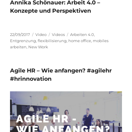
Annika Schönauer: Arbeit 4.0 –
Konzepte und Perspektiven
Veröffentlicht
Format
Kategorien
Schlagwörter
22/09/2017
Video
Videos
Arbeiten 4.0
,
am
Entgrenzung
,
flexibilisierung
,
home office
,
mobiles
arbeiten
,
New Work
Agile HR – Wie anfangen? #agilehr
#hrinnovation