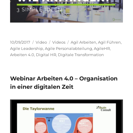
Veröffentlicht
Format
Kategorien
Schlagwörter
10/09/2017
Video
Videos
Agil Arbeiten
,
Agil Führen
,
am
Agile Leadership
,
Agile Personalabteilung
,
AgileHR
,
Arbeiten 4.0
,
Digital HR
,
Digitale Transformation
Webinar Arbeiten 4.0 – Organisation
in einer digitalen Zeit