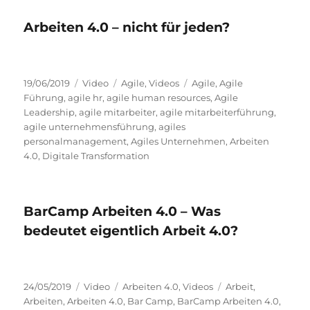
Arbeiten 4.0 – nicht für jeden?
Veröffentlicht
Format
Kategorien
Schlagwörter
19/06/2019
Video
Agile
,
Videos
Agile
,
Agile
am
Führung
,
agile hr
,
agile human resources
,
Agile
Leadership
,
agile mitarbeiter
,
agile mitarbeiterführung
,
agile unternehmensführung
,
agiles
personalmanagement
,
Agiles Unternehmen
,
Arbeiten
4.0
,
Digitale Transformation
BarCamp Arbeiten 4.0 – Was
bedeutet eigentlich Arbeit 4.0?
Veröffentlicht
Format
Kategorien
Schlagwörter
24/05/2019
Video
Arbeiten 4.0
,
Videos
Arbeit
,
am
Arbeiten
,
Arbeiten 4.0
,
Bar Camp
,
BarCamp Arbeiten 4.0
,