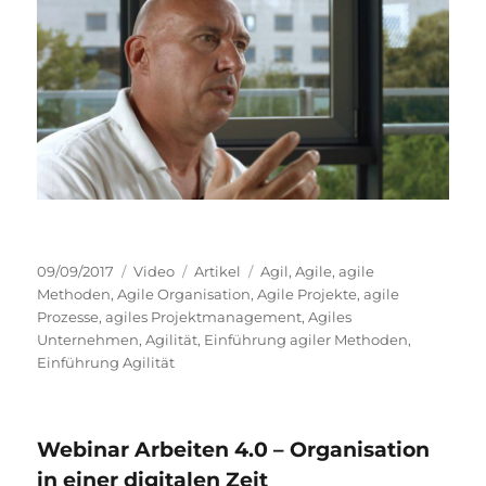
Veröffentlicht
Format
Kategorien
Schlagwörter
09/09/2017
Video
Artikel
Agil
,
Agile
,
agile
am
Methoden
,
Agile Organisation
,
Agile Projekte
,
agile
Prozesse
,
agiles Projektmanagement
,
Agiles
Unternehmen
,
Agilität
,
Einführung agiler Methoden
,
Einführung Agilität
Webinar Arbeiten 4.0 – Organisation
in einer digitalen Zeit