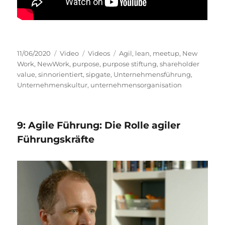
Veröffentlicht
Format
Kategorien
Schlagwörter
11/06/2020
Video
Videos
Agil
,
lean
,
meetup
,
New
am
Work
,
NewWork
,
purpose
,
purpose stiftung
,
shareholder
value
,
sinnorientiert
,
sipgate
,
Unternehmensführung
,
Unternehmenskultur
,
unternehmensorganisation
9: Agile Führung: Die Rolle agiler
Führungskräfte