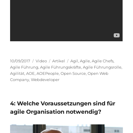
Veröffentlicht
Format
Kategorien
Schlagwörter
10/09/2017
Video
Artikel
Agil
,
Agile
,
Agile Chefs
,
am
Agile Führung
,
Agile Führungskräfte
,
Agile Führungsrolle
,
Agilität
,
AOE
,
AOEPeople
,
Open Source
,
Open Web
Company
,
Webdeveloper
4: Welche Voraussetzungen sind für
agile Organisation notwendig?