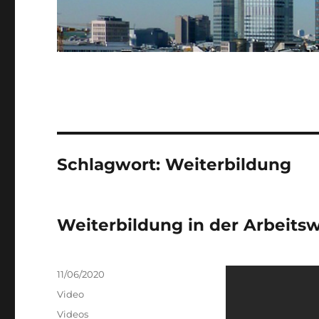
Schlagwort:
Weiterbildung
Weiterbildung in der Arbeitswe
Veröffentlicht
11/06/2020
am
Format
Video
Kategorien
Videos