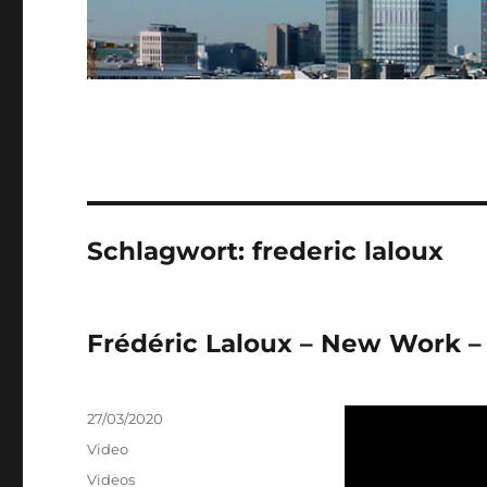
Schlagwort:
frederic laloux
Frédéric Laloux – New Work 
Veröffentlicht
27/03/2020
am
Format
Video
Kategorien
Videos