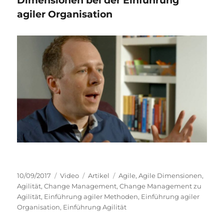
Dimensionen bei der Einführung
agiler Organisation
Veröffentlicht
Format
Kategorien
Schlagwörter
10/09/2017
Video
Artikel
Agile
,
Agile Dimensionen
,
am
Agilität
,
Change Management
,
Change Management zu
Agilität
,
Einführung agiler Methoden
,
Einführung agiler
Organisation
,
Einführung Agilität