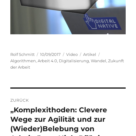
Autor
Veröffentlicht
Format
Kategorien
Schlagwörter
Rolf Schmitt
10/09/2017
Video
Artikel
am
Algorithmen
,
Arbeit 4.0
,
Digitalisierung
,
Wandel
,
Zukunft
der Arbeit
Beitragsnavigation
ZURÜCK
„Komplexithoden: Clevere
Vorheriger
Beitrag:
Wege zur Agilität und zur
(Wieder)Belebung von