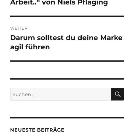
Arbeit..“ von Niels Pfläging
WEITER
Darum solltest du deine Marke
Nächster
Beitrag:
agil führen
SU
Suche
nach:
NEUESTE BEITRÄGE