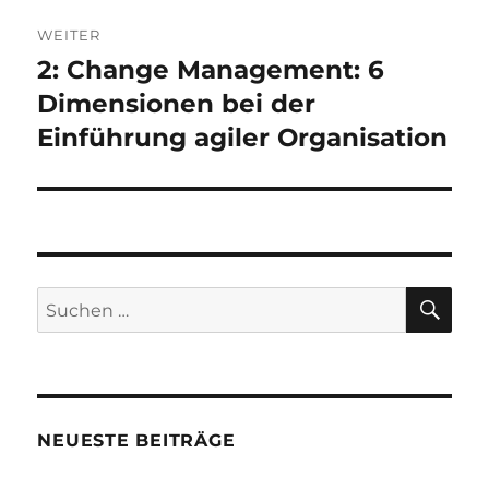
WEITER
2: Change Management: 6
Nächster
Beitrag:
Dimensionen bei der
Einführung agiler Organisation
SU
Suche
nach:
NEUESTE BEITRÄGE