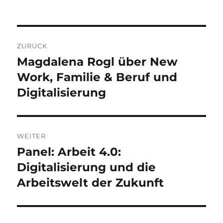
Beitragsnavigation
ZURÜCK
Magdalena Rogl über New
Vorheriger
Beitrag:
Work, Familie & Beruf und
Digitalisierung
WEITER
Panel: Arbeit 4.0:
Nächster
Beitrag:
Digitalisierung und die
Arbeitswelt der Zukunft